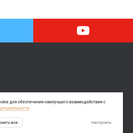
okie для обеспечения наилучшего взаимодействия с
денциальности
Логотип и права
Реквизиты
онить все
Настроить
Политика обработки персональных данных