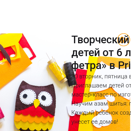
Творческий
детей от 6 
фетра» в Pr
30 вторник, пятница в
Приглашаем детей от
мастер‑класс по изг
Научим азам шитья: 
Каждый ребёнок созд
унесет ее домов!