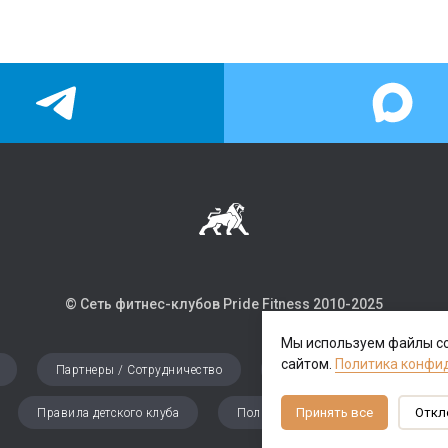
© Сеть фитнес-клубов Pride Fitness 2010-202
5
Мы используем файлы co
сайтом.
Политика конфи
Партнеры / Сотрудничество
Аренда
Карьера
Принять все
Откл
Правила детского клуба
Политика конфиденциальности