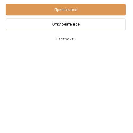
Принять все
Отклонить все
Настроить
© Сеть фитнес-клубов Pride Fitness 2010-202
5