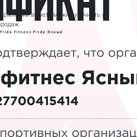
оформлении вычета можно уточнить у
продаж.
Pride Fitness
Pride Ясный