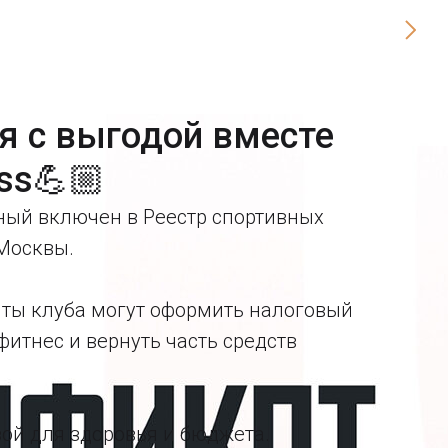
я с выгодой вместе
ess💪🏼
сный включен в Реестр спортивных
Москвы.
енты клуба могут оформить налоговый
фитнес и вернуть часть средств
зой для здоровья и бюджета.