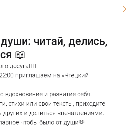
души: читай, делись,
ся 📖
о досуга👍🏼
о 22:00 приглашаем на «Чтецкий
про вдохновение и развитие себя.
и, стихи или свои тексты, приходите
ь других и делиться впечатлениями.
лавное чтобы было от души🫶