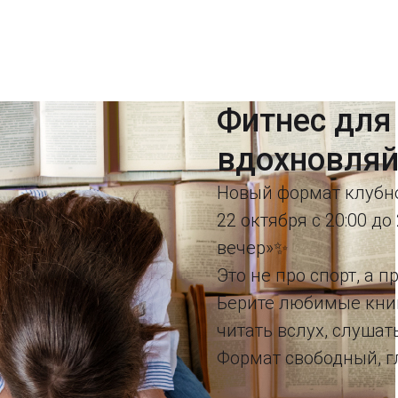
Фитнес для 
вдохновляй
Новый формат клубног
22 октября с 20:00 д
вечер»✨
Это не про спорт, а 
Берите любимые книг
читать вслух, слушат
Формат свободный, г