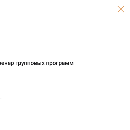
ренер групповых программ
г