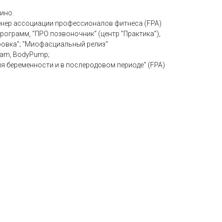
кино.
нер ассоциации профессионалов фитнеса (FPA)
рограмм, "ПРО позвоночник" (центр "Практика"),
ровка"; "Миофасциальный релиз"
'bam, BodyPump;
мя беременности и в послеродовом периоде" (FPA)